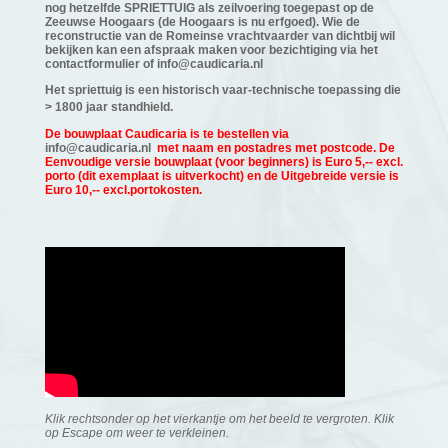
nog hetzelfde SPRIETTUIG als zeilvoering toegepast op de
Zeeuwse Hoogaars (de Hoogaars is nu erfgoed). Wie de
reconstructie van de Romeinse vrachtvaarder van dichtbij wil
bekijken kan een afspraak maken voor bezichtiging via het
contactformulier of
info@caudicaria.nl
Het spriettuig is een historisch vaar-technische toepassing die
> 1800 jaar standhield
.
De bouwplaat Caudicaria is te bestellen via
info@caudicaria.nl
met naam en postadres met postcode. De
Eenvoudige versie bouwplaat (voor beginners) is Euro 5,-- excl.
porto (dit exemplaat is uitverkocht) en de Uitgebreide versie is
Euro 10,-- excl.portokosten.
Klik rechtsonder op het vierkantje om het beeld te vergroten. Klik
op Escape om weer te verkleinen.